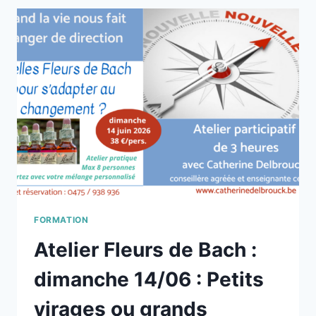
MISE
AU
CLAIR
DE
VOS
PROCHAINS
PROJETS
ET
OBJECTIFS
FORMATION
Atelier Fleurs de Bach :
dimanche 14/06 : Petits
virages ou grands