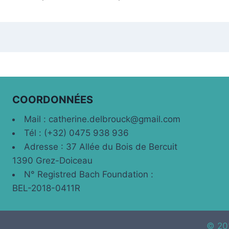
COORDONNÉES
Mail : catherine.delbrouck@gmail.com
Tél : (+32) 0475 938 936
Adresse : 37 Allée du Bois de Bercuit
1390 Grez-Doiceau
N° Registred Bach Foundation :
BEL-2018-0411R
© 20