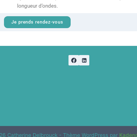
longueur d’ondes.
Je prends rendez-vous
26 Catherine Delbrouck - Thème WordPress par
Kaden