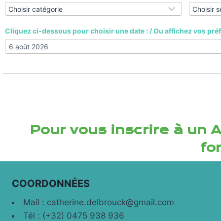
Cliquez ci-dessous pour choisir une date : / Ou affichez vos pré
Pour vous inscrire à un A
fo
COORDONNÉES
Mail : catherine.delbrouck@gmail.com
Tél : (+32) 0475 938 936