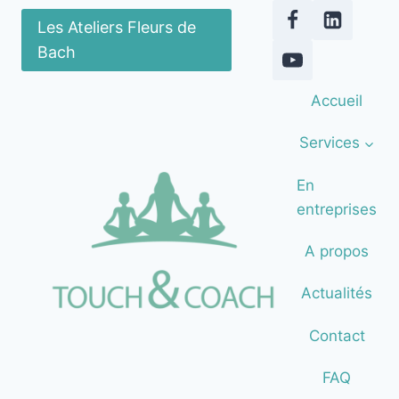
Aller
Les Ateliers Fleurs de
au
Bach
contenu
Accueil
Services
En
entreprises
A propos
Actualités
Contact
FAQ