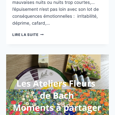
mauvaises nuits ou nuits trop courtes,…
l’épuisement n’est pas loin avec son lot de
conséquences émotionnelles : irritabilité,
déprime, cafard,…
EPUISEMENT
LIRE LA SUITE
ET
FATIGUE
:
ATELIER
FLEURS
DE
BACH
DU
12
AVRIL
2026